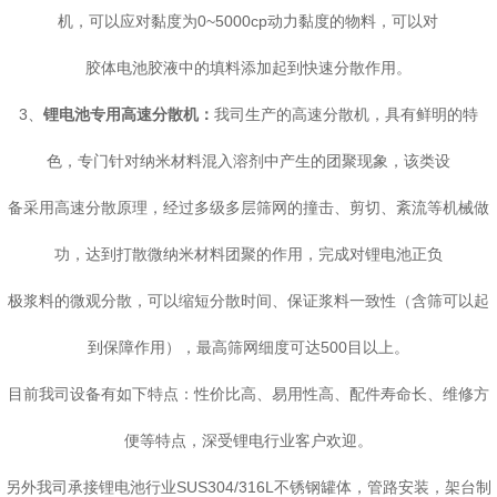
机，可以应对黏度为0~5000cp动力黏度的物料，可以对
胶体电池胶液中的填料添加起到快速分散作用。
3、
锂电池专用高速分散机：
我司生产的高速分散机，具有鲜明的特
色，专门针对纳米材料混入溶剂中产生的团聚现象，该类设
备采用高速分散原理，经过多级多层筛网的撞击、剪切、紊流等机械做
功，达到打散微纳米材料团聚的作用，完成对锂电池正负
极浆料的微观分散，可以缩短分散时间、保证浆料一致性（含筛可以起
到保障作用），最高筛网细度可达500目以上。
目前我司设备有如下特点：性价比高、易用性高、配件寿命长、维修方
便等特点，深受锂电行业客户欢迎。
另外我司承接锂电池行业SUS304/316L不锈钢罐体，管路安装，架台制