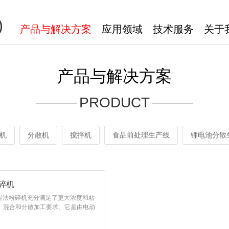
产品与解决方案
应用领域
技术服务
关于
中医药
公司
食品
企业
产品与解决方案
环保
企业
PRODUCT
化工
新材料
机
分散机
搅拌机
食品前处理生产线
锂电池分散
电子电路
粉碎机
湿法粉碎机充分满足了更大浓度和粘
、混合和分散加工要求。它是由电动