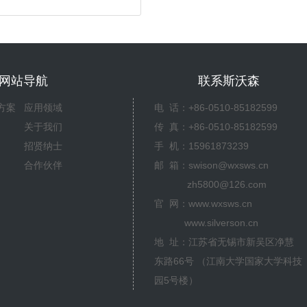
网站导航
联系斯沃森
方案
应用领域
电 话：+86-0510-85182599
关于我们
传 真：+86-0510-85182599
招贤纳士
手 机：15961873239
合作伙伴
邮 箱：swison@wxsws.cn
zh5800@126.com
官 网：www.wxsws.cn
www.silverson.cn
地 址：江苏省无锡市新吴区净慧
东路66号 （江南大学国家大学科技
园5号楼）